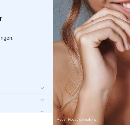
r
ungen,
Model. Not actual patient.