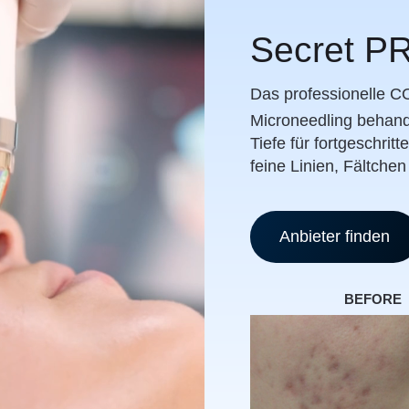
Secret P
Das professionelle C
Microneedling behande
Tiefe für fortgeschrit
feine Linien, Fältche
Anbieter finden
BEFORE